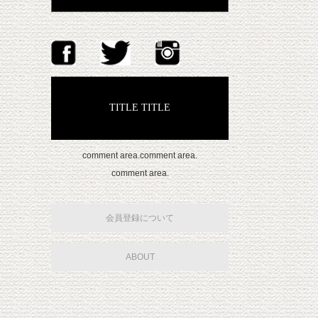
TITLE TITLE
comment area.comment area.
comment area.
会員登録について
ABOUT