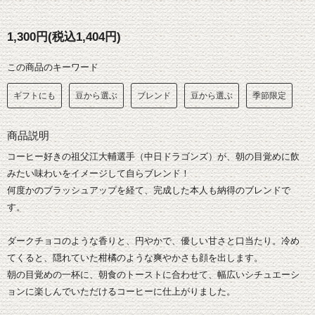
1,300円(税込1,404円)
この商品のキーワード
ギフトにも
豆から選ぶ
ブレンド
豆から選ぶ
季節限定
商品説明
コーヒー好きの祖父江大輔選手（中日ドラゴンズ）が、朝の目覚めに飲
みたい味わいをイメージして自らブレンド！
何度かのブラッシュアップを経て、完成した本人も納得のブレンドで
す。
ダークチョコのような香りと、円やかで、優しい甘さと口当たり。冷め
てくると、隠れていた柑橘のような爽やかさも顔を出します。
朝の目覚めの一杯に、朝食のトーストに合わせて、幅広いシチュエーシ
ョンに楽しんでいただけるコーヒーに仕上がりました。