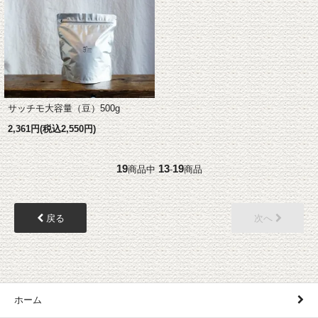
サッチモ大容量（豆）500g
2,361円(税込2,550円)
19
13
19
商品中
-
商品
戻る
次へ
ホーム