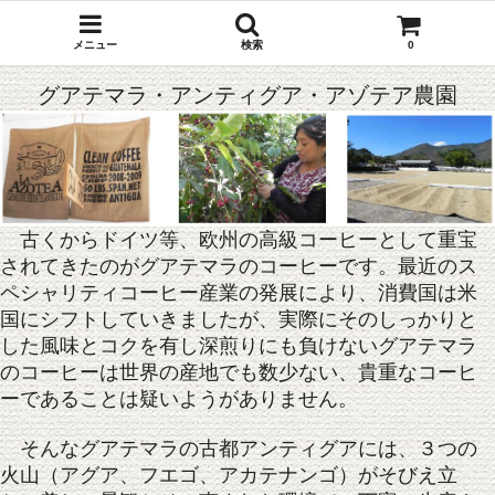
メニュー
検索
0
グアテマラ・アンティグア・アゾテア農園
古くからドイツ等、欧州の高級コーヒーとして重宝
されてきたのがグアテマラのコーヒーです。最近のス
ペシャリティコーヒー産業の発展により、消費国は米
国にシフトしていきましたが、実際にそのしっかりと
した風味とコクを有し深煎りにも負けないグアテマラ
のコーヒーは世界の産地でも数少ない、貴重なコーヒ
ーであることは疑いようがありません。
そんなグアテマラの古都アンティグアには、３つの
火山（アグア、フエゴ、アカテナンゴ）がそびえ立