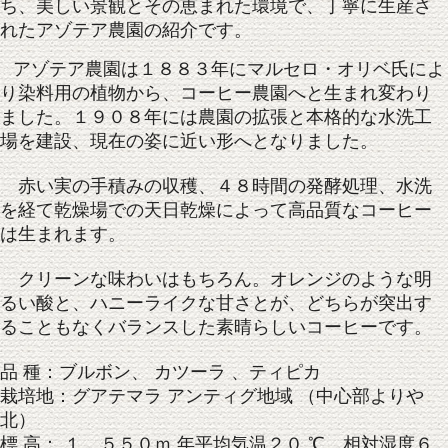
ち、美しい景観とその恵まれた環境で、丁寧に生産さ
れたアゾテア農園の紹介です。
アゾテア農園は１８８３年にマルセロ・オリベ氏によ
り染料用の植物から、コーヒー農園へと生まれ変わり
ました。１９０８年には農園の拡張と本格的な水洗工
場を建設、現在の姿に近い形へとなりました。
赤い実の手積みの収穫、４８時間の発酵処理、水洗
を経て乾燥場での天日乾燥によって高品質なコーヒー
は生まれます。
クリーンな味わいはもちろん。オレンジのような明
るい酸と、ハニーライクな甘さとが、どちらが突出す
ることもなくバランスした素晴らしいコーヒーです。
品 種：ブルボン、 カツーラ 、ティピカ
栽培地：グアテマラ アンティグ地域 （中心部よりや
北）
標 高： １，５５０ｍ 年平均気温２０ ℃、相対湿度６