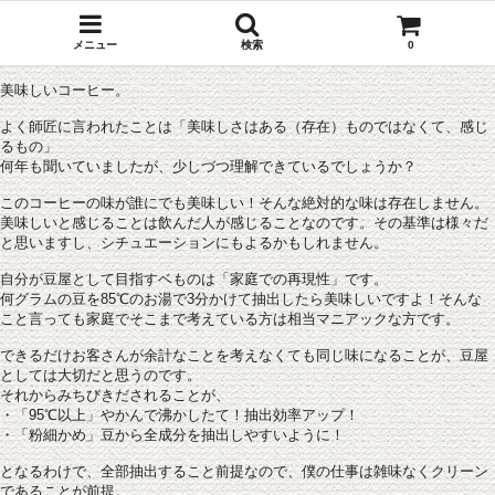
メニュー
検索
0
美味しいコーヒー。
よく師匠に言われたことは「美味しさはある（存在）ものではなくて、感じ
るもの」
何年も聞いていましたが、少しづつ理解できているでしょうか？
このコーヒーの味が誰にでも美味しい！そんな絶対的な味は存在しません。
美味しいと感じることは飲んだ人が感じることなのです。その基準は様々だ
と思いますし、シチュエーションにもよるかもしれません。
自分が豆屋として目指すベものは「家庭での再現性」です。
何グラムの豆を85℃のお湯で3分かけて抽出したら美味しいですよ！そんな
こと言っても家庭でそこまで考えている方は相当マニアックな方です。
できるだけお客さんが余計なことを考えなくても同じ味になることが、豆屋
としては大切だと思うのです。
それからみちびきだされることが、
・「95℃以上」やかんで沸かしたて！抽出効率アップ！
・「粉細かめ」豆から全成分を抽出しやすいように！
となるわけで、全部抽出すること前提なので、僕の仕事は雑味なくクリーン
であることが前提。