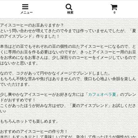
メニュー
検索
0
アイスコーヒーのお豆ありますか？
という問い合わせが増えてきたので今までは作っていませんでしたが、「夏
のアイスブレンド」作りました！
本当はどの豆でもそれぞれの豆の個性の出たアイスコーヒーになるので、と
くに専用のお豆を作る必要はないのですが、きっとアイスコーヒー用のお豆
をお求めになるお客さんは、少し深煎りのコーヒーをイメージしているので
はないかと思います。
なので、コクがあって円やかなイメージでブレンドしました。
もちろん不快な苦みや焦げはありませんので、後口も心地よい余韻を楽しん
でいただけます。
少し爽やかなアイスコーヒーがお好きな方には「
カフェオペラ夏
」のブレン
ドがおすすめです！
こくがあったほうが好みな方はぜひ、「夏のアイスブレンド」お試しくださ
い♪
もちろんホットでも楽しめます。
おすすめのアイスコーヒーの作り方！
水出しもすっきりとして美味しいですが、急冷して作ったほうが個性がいか