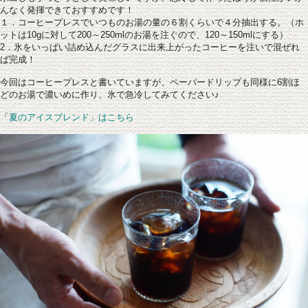
んなく発揮できておすすめです！
１．コーヒープレスでいつものお湯の量の６割くらいで４分抽出する。（ホ
ットは10gに対して200～250mlのお湯を注ぐので、120～150mlにする）
2．氷をいっぱい詰め込んだグラスに出来上がったコーヒーを注いで混ぜれ
ば完成！
今回はコーヒープレスと書いていますが、ペーパードリップも同様に6割ほ
どのお湯で濃いめに作り、氷で急冷してみてください♪
「
夏のアイスブレンド」はこちら