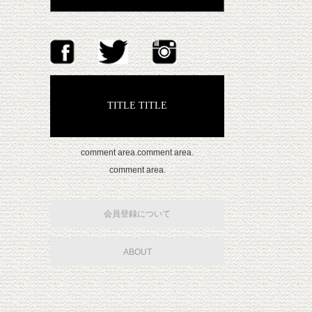
TITLE TITLE
comment area.comment area.
comment area.
会員登録について
ABOUT