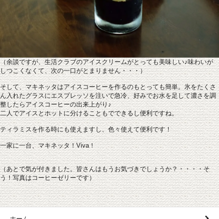
（余談ですが、生活クラブのアイスクリームがとっても美味しい♪味わいが
しつこくなくて、次の一口がとまりません・・・）
そして、マキネッタはアイスコーヒーを作るのもとっても簡単。氷をたくさ
ん入れたグラスにエスプレッソを注いで急冷、好みでお水を足して濃さを調
整したらアイスコーヒーの出来上がり♪
二人でアイスとホットに分けることもでできるし便利ですね。
ティラミスを作る時にも使えますし、色々使えて便利です！
一家に一台、マキネッタ！Viva！
（あとで気が付きました。皆さんはもうお気づきでしょうか？・・・・そ
う！写真はコーヒーゼリーです）
ホーム